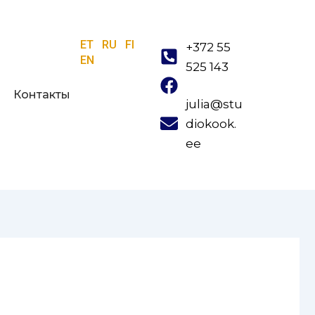
ET
RU
FI
+372 55
EN
525 143
Контакты
julia@stu
diokook.
ee